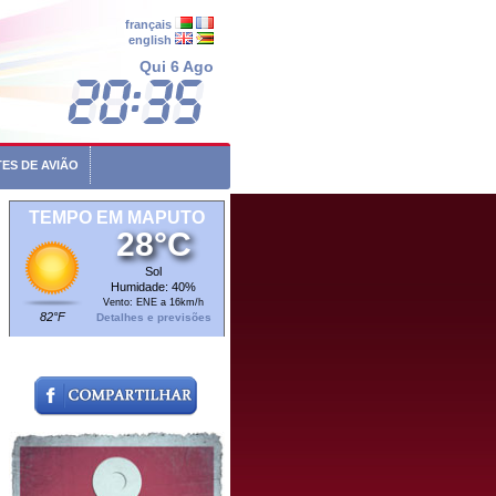
français
english
Qui 6 Ago
ES DE AVIÃO
TEMPO EM MAPUTO
28°C
Sol
Humidade: 40%
Vento: ENE a 16km/h
82°F
Detalhes e previsões