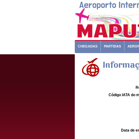
CHEGADAS
PARTIDAS
AERO
Informaç
R
Código IATA do m
Data de e