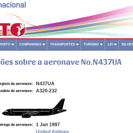
PORTO
COMPANHIAS
TRANSPORTES
TURISMO
LEI
BILHET
ões sobre a aeronave No.N437UA
N437UA
egisto da aeronave:
A320-232
odelo de aeronave:
1 Jan 1997
ntrega da aeronave:
United Airlines