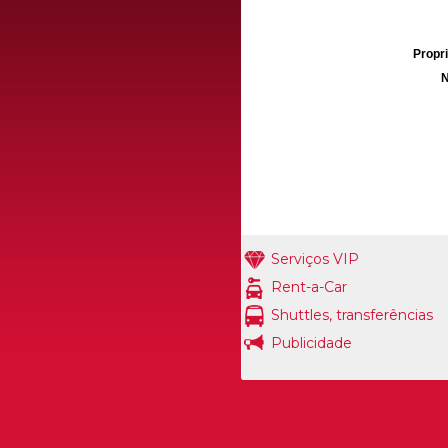
Propri
N
Serviços VIP
Rent-a-Car
Shuttles, transferências
Publicidade