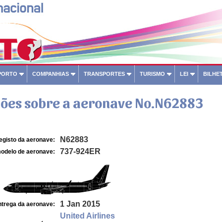
PORTO
COMPANHIAS
TRANSPORTES
TURISMO
LEI
BILHET
ões sobre a aeronave No.N62883
N62883
egisto da aeronave:
737-924ER
odelo de aeronave:
1 Jan 2015
ntrega da aeronave:
United Airlines