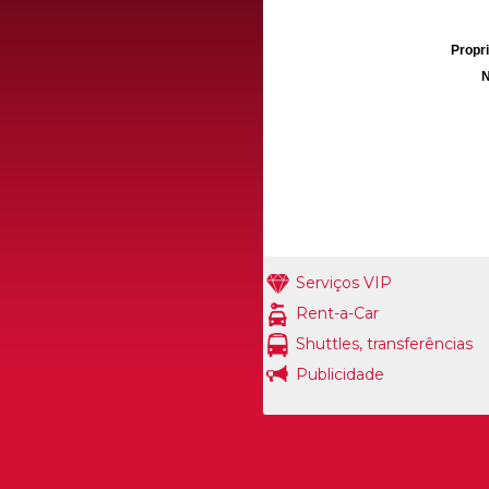
Propri
N
Serviços VIP
Rent-a-Car
Shuttles, transferências
Publicidade