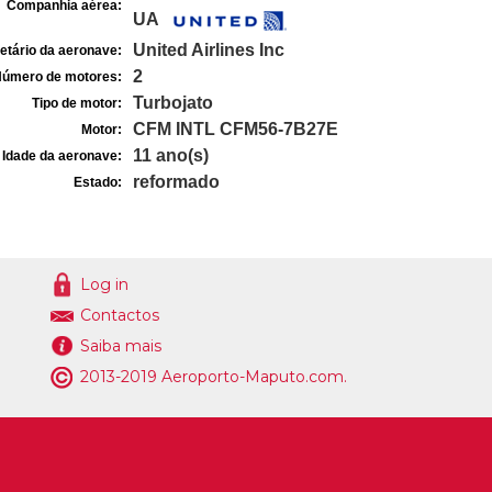
Companhia aérea:
UA
United Airlines Inc
etário da aeronave:
2
úmero de motores:
Turbojato
Tipo de motor:
CFM INTL CFM56-7B27E
Motor:
11 ano(s)
Idade da aeronave:
reformado
Estado:
Log in
Contactos
Saiba mais
2013-2019 Aeroporto-Maputo.com.