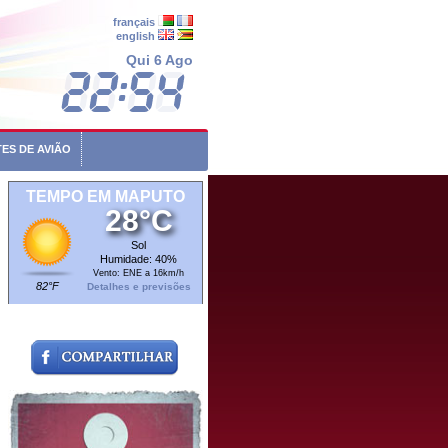
français
english
Qui 6 Ago
ES DE AVIÃO
TEMPO EM MAPUTO
28°C
Sol
Humidade: 40%
Vento: ENE a 16km/h
82°F
Detalhes e previsões