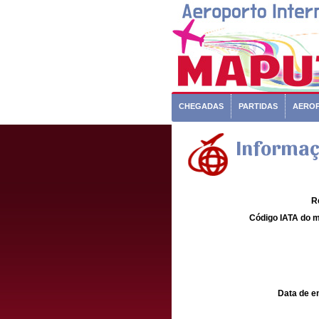
CHEGADAS
PARTIDAS
AERO
Informaç
R
Código IATA do m
Data de e