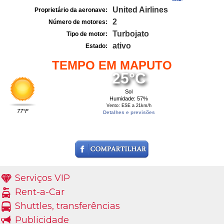
United Airlines
Proprietário da aeronave:
2
Número de motores:
Turbojato
Tipo de motor:
ativo
Estado:
TEMPO EM MAPUTO
25°C
Sol
Humidade: 57%
Vento: ESE a 21km/h
77°F
Detalhes e previsões
Serviços VIP
Rent-a-Car
Shuttles, transferências
Publicidade