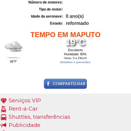
Número de motores:
Tipo de motor:
0 ano(s)
Idade da aeronave:
reformado
Estado:
TEMPO EM MAPUTO
19°C
Encoberto
Humidade: 80%
Vento: S a 23km/h
66°F
Detalhes e previsões
Serviços VIP
Rent-a-Car
Shuttles, transferências
Publicidade