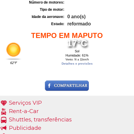
Número de motores:
Tipo de motor:
0 ano(s)
Idade da aeronave:
reformado
Estado:
TEMPO EM MAPUTO
17°C
Sol
Humidade: 61%
Vento: N a 11km/h
62°F
Detalhes e previsões
Serviços VIP
Rent-a-Car
Shuttles, transferências
Publicidade