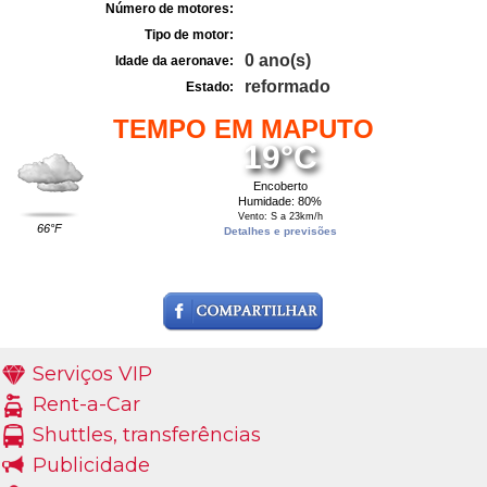
Número de motores:
Tipo de motor:
0 ano(s)
Idade da aeronave:
reformado
Estado:
TEMPO EM MAPUTO
19°C
Encoberto
Humidade: 80%
Vento: S a 23km/h
66°F
Detalhes e previsões
Serviços VIP
Rent-a-Car
Shuttles, transferências
Publicidade