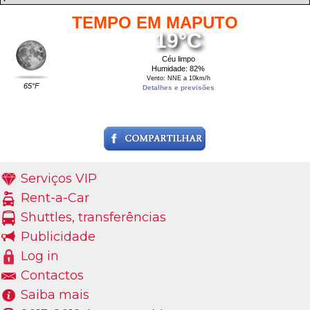
TEMPO EM MAPUTO
19°C
Céu limpo
Humidade: 82%
Vento: NNE a 10km/h
65°F
Detalhes e previsões
Serviços VIP
Rent-a-Car
Shuttles, transferências
Publicidade
Log in
Contactos
Saiba mais