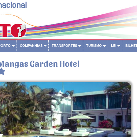
PORTO
COMPANHIAS
TRANSPORTES
TURISMO
LEI
BILHET
 Mangas Garden Hotel