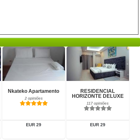
Pequeno-almoço incluído
Pequeno-almoço incluído
Nkateko Apartamento
RESIDENCIAL
2 opiniões
117 opiniões
HORIZONTE DELUXE
2 opiniões
117 opiniões
Detalhes
Detalhes
Reservar
Reservar
EUR 29
EUR 29