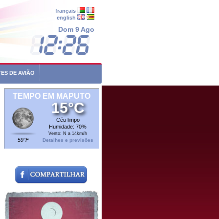
français
english
Dom 9 Ago
ES DE AVIÃO
TEMPO EM MAPUTO
15°C
Céu limpo
Humidade: 70%
Vento: N a 14km/h
59°F
Detalhes e previsões