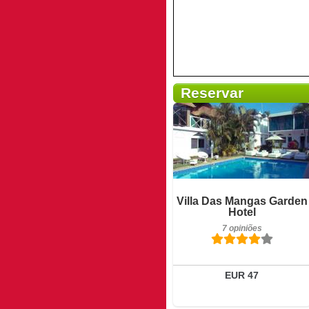
Reservar
Pequeno-almoço incluído
Villa Das Mangas Garden
7 opiniões
Hotel
7 opiniões
Detalhes
Reservar
EUR 47