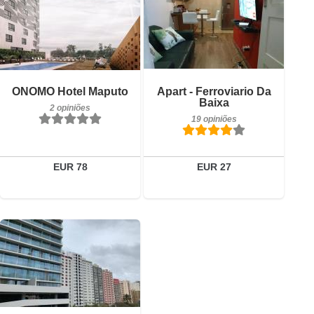
19 opiniões
Pequeno-almoço incluído
Detalhes
ONOMO Hotel Maputo
Apart - Ferroviario Da
2 opiniões
Baixa
2 opiniões
Reservar
19 opiniões
Detalhes
Reservar
EUR 78
EUR 27
32 opiniões