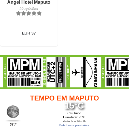
Detalhes
Angel Hotel Maputo
32 opiniões
Reservar
EUR 37
TEMPO EM MAPUTO
15°C
Céu limpo
Humidade: 70%
Vento: N a 14km/h
59°F
Detalhes e previsões