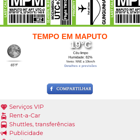
TEMPO EM MAPUTO
19°C
Céu limpo
Humidade: 82%
Vento: NNE a 10km/h
65°F
Detalhes e previsões
Serviços VIP
Rent-a-Car
Shuttles, transferências
Publicidade