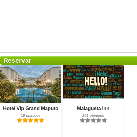
Reservar
201 opiniões
Detalhes
Reservar
Pequeno-almoço incluído
Hotel Vip Grand Maputo
Malagueta Inn
19 opiniões
19 opiniões
201 opiniões
Detalhes