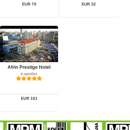
Reservar
EUR 79
EUR 32
Pequeno-almoço incluído
Afrin Prestige Hotel
8 opiniões
8 opiniões
Detalhes
Reservar
EUR 101