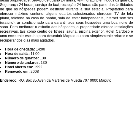
desta propriedade. Serviço de quarto 24 horas, Wi-Fi gratuito em todos os quartos,
Segurança 24 horas, serviço de táxi, recepção 24 horas são parte das facilidades
de que os hóspedes podem desfrutar durante a sua estadia. Projetados para
oferecer máximo conforto, alguns quartos selecionados oferecem TV de tela
plana, telefone na casa de banho, sala de estar independente, internet sem fios
(gratuito), ar condicionado para garantir aos seus hóspedes uma boa noite de
sono. Para melhorar a estadia dos hóspedes, a propriedade oferece instalações
recreativas, tais como centro de fitness, sauna, piscina exterior. Hotel Cardoso é
uma excelente escolha para descobrir Maputo ou para simplesmente relaxar e se
recuperar dos dias mais agitados.
Hora de chegada:
14:00
Hora de saída:
11:00
Número de quartos:
130
Número de andares:
130
Hotel aberto em:
1992
Renovado em:
2008
Endereço:
P.O. Box 35 Avenida Martires de Mueda 707 0000 Maputo