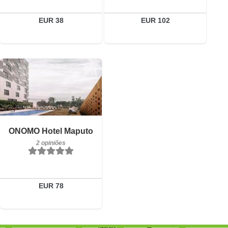
Reservar
EUR 38
EUR 102
Pequeno-almoço incluído
ONOMO Hotel Maputo
2 opiniões
2 opiniões
Detalhes
Reservar
EUR 78