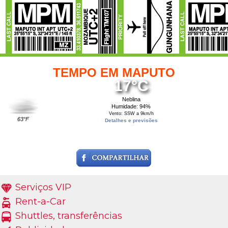
TEMPO EM MAPUTO
17°C
Neblina
Humidade: 94%
Vento: SSW a 9km/h
63°F
Detalhes e previsões
Serviços VIP
Rent-a-Car
Shuttles, transferências