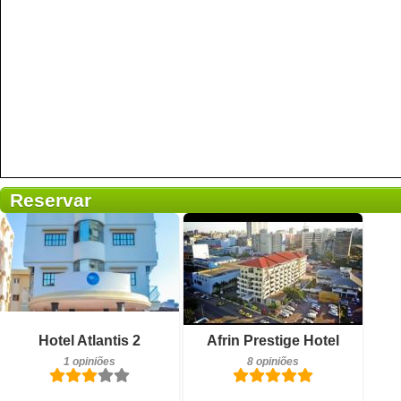
Reservar
1 opiniões
Pequeno-almoço incluído
Detalhes
Hotel Atlantis 2
Afrin Prestige Hotel
8 opiniões
1 opiniões
8 opiniões
Reservar
Detalhes