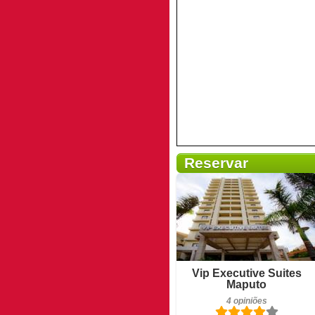
Reservar
4 opiniões
Detalhes
Vip Executive Suites
Maputo
Reservar
4 opiniões