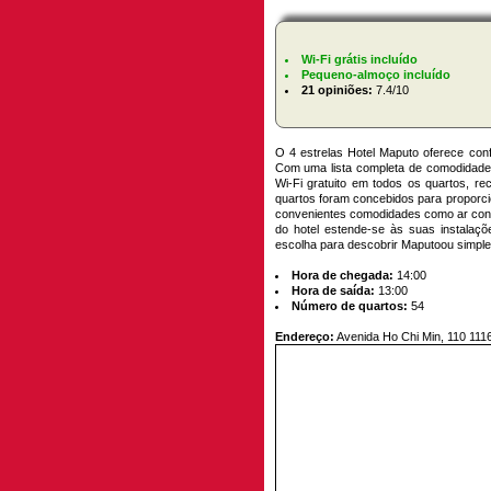
Wi-Fi grátis incluído
Pequeno-almoço incluído
21 opiniões:
7.4/10
O 4 estrelas Hotel Maputo oferece con
Com uma lista completa de comodidades,
Wi-Fi gratuito em todos os quartos, r
quartos foram concebidos para proporci
convenientes comodidades como ar condic
do hotel estende-se às suas instalaçõ
escolha para descobrir Maputoou simple
Hora de chegada:
14:00
Hora de saída:
13:00
Número de quartos:
54
Endereço:
Avenida Ho Chi Min, 110 111