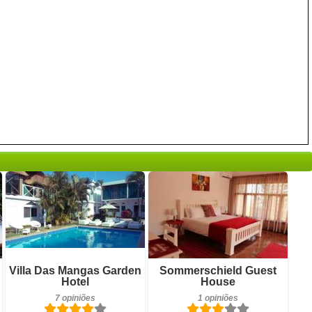
Pequeno-almoço incluído
Pequeno-almoço incluído
Villa Das Mangas Garden
Sommerschield Guest
7 opiniões
1 opiniões
Hotel
House
7 opiniões
1 opiniões
Detalhes
Detalhes