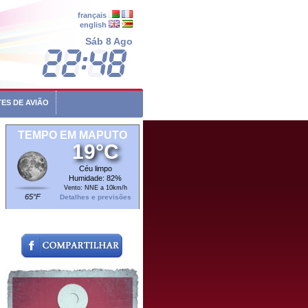
français
english
Sáb 8 Ago
ES DE AVIÃO
TEMPO EM MAPUTO
19°C
Céu limpo
Humidade: 82%
Vento: NNE a 10km/h
65°F
Detalhes e previsões