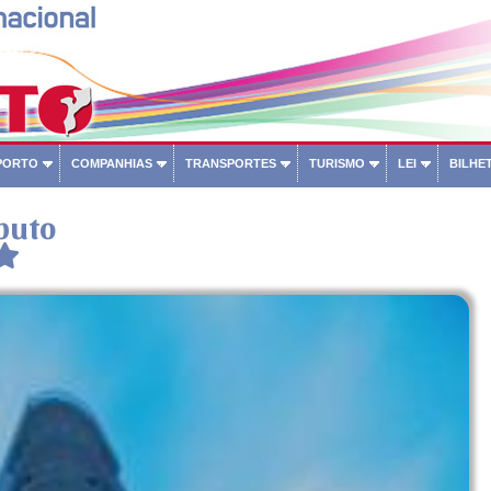
PORTO
COMPANHIAS
TRANSPORTES
TURISMO
LEI
BILHET
puto