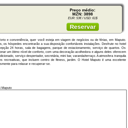
Preço médio:
MZN: 3898
EUR: 53€ / USD: 61$
Reservar
forto e conveniência, quer você esteja em viagem de negócios ou de férias, em Maputo.
 os hóspedes encontrarão a sua disposição confortáveis instalações. Desfrute no hotel
ecepção 24 horas, sala de bagagens, parque de estacionamento, serviço de quartos. Os
onar um ótimo nível de conforto, com uma decoração acolhedora e alguns deles oferecem
ionado, serviço despertador, secretária, mini bar, varanda/terraço. A atmosfera tranquila
es recreativas, que incluem centro de fitness, jardim. O Hotel Maputo é uma excelente
smente para relaxar e recuperar-se.
6 Maputo