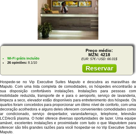
Preço médio:
MZN: 4218
Wi-Fi grátis incluído
EUR: 57€ / USD: 66.01$
26 opiniões:
8.1/10
Reservar
Hospede-se no Vip Executive Suites Maputo e descubra as maravilhas de
Maputo. Com uma lista completa de comodidades, os hóspedes encontrarão a
sua disposição confortáveis instalações. Instalações para pessoas com
mobilidade reduzida, transporte de e para o aeroporto, serviço de lavanderia,
limpeza a seco, elevador estão disponíveis para entretenimento dos hóspede. Os
quartos foram concebidos para proporcionar um ótimo nível de conforto, com uma
decoração acolhedora e alguns deles oferecem convenientes comodidades como
ar condicionado, serviço despertador, varanda/terraço, telephone, televisão
LCD/ecrã plasma. O hotel oferece diversas oportunidades de lazer. Uma equipe
amável, excelentes instalações e proximidade com tudo o que Maputotem para
oferecer são três grandes razões para você hospedar-se no Vip Executive Suites
Maputo.