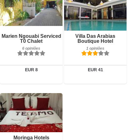
6 opiniões
Pequeno-almoço incluído
Detalhes
Marien Ngouabi Serviced
Villa Das Arabias
1 opiniões
T0 Chalet
Boutique Hotel
Reservar
6 opiniões
1 opiniões
Detalhes
Reservar
EUR 8
EUR 41
0 opiniões
Detalhes
Reservar
Moringa Hotels