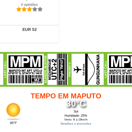
0 opiniões
EUR 52
TEMPO EM MAPUTO
30°C
Sol
Humidade: 25%
Vento: N a 19km/h
85°F
Detalhes e previsões